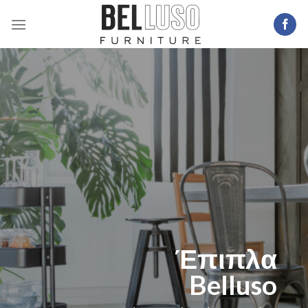
Skip
to
content
Έπιπλα
Belluso